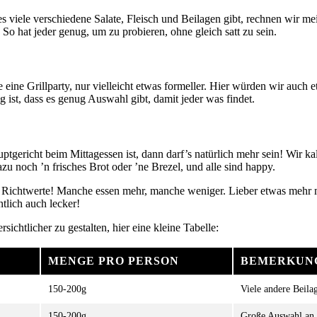
 es viele verschiedene Salate, Fleisch und Beilagen gibt, rechnen wir me
. So hat jeder genug, um zu probieren, ohne gleich satt zu sein.
ie eine Grillparty, nur vielleicht etwas formeller. Hier würden wir auch
g ist, dass es genug Auswahl gibt, damit jeder was findet.
tgericht beim Mittagessen ist, dann darf’s natürlich mehr sein! Wir kal
u noch ’n frisches Brot oder ’ne Brezel, und alle sind happy.
r Richtwerte! Manche essen mehr, manche weniger. Lieber etwas mehr 
tlich auch lecker!
ichtlicher zu gestalten, hier eine kleine Tabelle:
MENGE PRO PERSON
BEMERKUN
150-200g
Viele andere Beila
150-200g
Große Auswahl an 