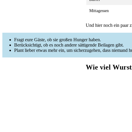
Mittagessen
Und hier noch ein paar z
Fragt eure Gäste, ob sie großen Hunger haben.
Berücksichtigt, ob es noch andere sättigende Beilagen gibt.
Plant lieber etwas mehr ein, um sicherzugehen, dass niemand hu
Wie viel Wurst