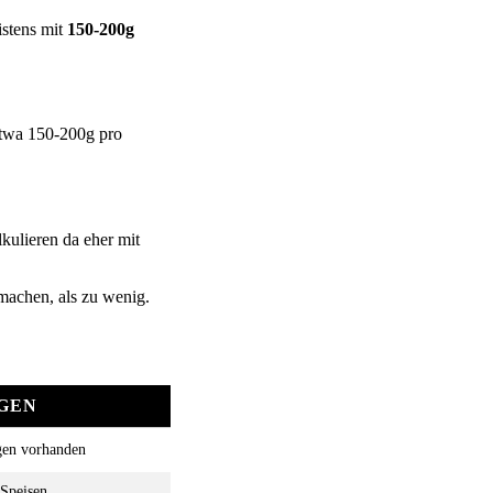
istens mit
150-200g
 etwa 150-200g pro
kulieren da eher mit
machen, als zu wenig.
GEN
gen vorhanden
Speisen