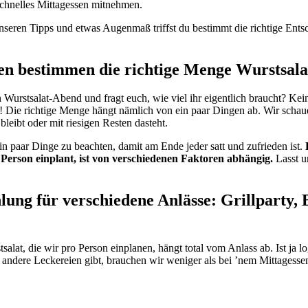
schnelles Mittagessen mitnehmen.
nseren Tipps und etwas Augenmaß triffst du bestimmt die richtige Ents
n bestimmen die richtige Menge Wurstsala
n Wurstsalat-Abend und fragt euch, wie viel ihr eigentlich braucht? Ke
! Die richtige Menge hängt nämlich von ein paar Dingen ab. Wir schau
bleibt oder mit riesigen Resten dasteht.
ein paar Dinge zu beachten, damit am Ende jeder satt und zufrieden ist.
o Person einplant, ist von verschiedenen Faktoren abhängig.
Lasst u
ng für verschiedene Anlässe: Grillparty, B
alat, die wir pro Person einplanen, hängt total vom Anlass ab. Ist ja lo
g andere Leckereien gibt, brauchen wir weniger als bei ’nem Mittagesse