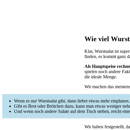
Wie viel Wursts
Klar, Wurstsalat ist supe
finden, es kommt ganz d
Als Hauptspeise rechn
spielen noch andere Fakt
die ideale Menge.
Wir machen das meistens
Wenn es nur Wurstsalat gibt, dann lieber etwas mehr einplanen.
Gibt es Brot oder Brötchen dazu, kann man etwas weniger ne
Und wenn noch andere Salate auf dem Tisch stehen, reicht eine 
Wir haben festgestellt, 