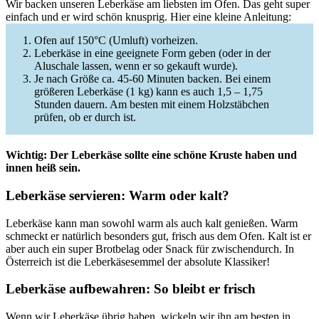
Wir backen unseren Leberkäse am liebsten im Ofen. Das geht super
einfach und er wird schön knusprig. Hier eine kleine Anleitung:
Ofen auf 150°C (Umluft) vorheizen.
Leberkäse in eine geeignete Form geben (oder in der
Aluschale lassen, wenn er so gekauft wurde).
Je nach Größe ca. 45-60 Minuten backen. Bei einem
größeren Leberkäse (1 kg) kann es auch 1,5 – 1,75
Stunden dauern. Am besten mit einem Holzstäbchen
prüfen, ob er durch ist.
Wichtig: Der Leberkäse sollte eine schöne Kruste haben und
innen heiß sein.
Leberkäse servieren: Warm oder kalt?
Leberkäse kann man sowohl warm als auch kalt genießen. Warm
schmeckt er natürlich besonders gut, frisch aus dem Ofen. Kalt ist er
aber auch ein super Brotbelag oder Snack für zwischendurch. In
Österreich ist die Leberkäsesemmel der absolute Klassiker!
Leberkäse aufbewahren: So bleibt er frisch
Wenn wir Leberkäse übrig haben, wickeln wir ihn am besten in