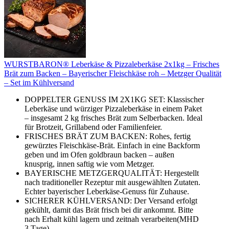
WURSTBARON® Leberkäse & Pizzaleberkäse 2x1kg – Frisches
Brät zum Backen – Bayerischer Fleischkäse roh – Metzger Qualität
– Set im Kühlversand
DOPPELTER GENUSS IM 2X1KG SET: Klassischer
Leberkäse und würziger Pizzaleberkäse in einem Paket
– insgesamt 2 kg frisches Brät zum Selberbacken. Ideal
für Brotzeit, Grillabend oder Familienfeier.
FRISCHES BRÄT ZUM BACKEN: Rohes, fertig
gewürztes Fleischkäse-Brät. Einfach in eine Backform
geben und im Ofen goldbraun backen – außen
knusprig, innen saftig wie vom Metzger.
BAYERISCHE METZGERQUALITÄT: Hergestellt
nach traditioneller Rezeptur mit ausgewählten Zutaten.
Echter bayerischer Leberkäse-Genuss für Zuhause.
SICHERER KÜHLVERSAND: Der Versand erfolgt
gekühlt, damit das Brät frisch bei dir ankommt. Bitte
nach Erhalt kühl lagern und zeitnah verarbeiten(MHD
3 Tage).