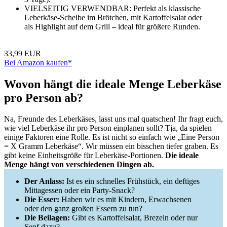
VIELSEITIG VERWENDBAR: Perfekt als klassische
Leberkäse-Scheibe im Brötchen, mit Kartoffelsalat oder
als Highlight auf dem Grill – ideal für größere Runden.
33,99 EUR
Bei Amazon kaufen*
Wovon hängt die ideale Menge Leberkäse
pro Person ab?
Na, Freunde des Leberkäses, lasst uns mal quatschen! Ihr fragt euch,
wie viel Leberkäse ihr pro Person einplanen sollt? Tja, da spielen
einige Faktoren eine Rolle. Es ist nicht so einfach wie „Eine Person
= X Gramm Leberkäse“. Wir müssen ein bisschen tiefer graben. Es
gibt keine Einheitsgröße für Leberkäse-Portionen.
Die ideale
Menge hängt von verschiedenen Dingen ab.
Der Anlass:
Ist es ein schnelles Frühstück, ein deftiges
Mittagessen oder ein Party-Snack?
Die Esser:
Haben wir es mit Kindern, Erwachsenen
oder den ganz großen Essern zu tun?
Die Beilagen:
Gibt es Kartoffelsalat, Brezeln oder nur
Senf dazu?