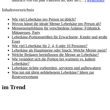
natürlich von ein paar Faktoren ab, aber als […]
weiterlesen
Inhaltsverzeichnis
Wie viel Leberkäse pro Person ist üblich?
Wovon hängt die ideale Menge Leberkäse pro Person ab?
Mengenempfehlung für verschiedene Anlässe: Frühstück,
Mittagessen, Party
Leberkäse-Portionsgrößen für Erwachsene, Kinder und große
Esser
Wie viel Leberkäse für 2, 4, 6 oder 10 Personen?
Leberkäse als Hauptspeise oder Snack: Welche Menge passt?
Welche Beilagen beeinflussen die Menge an Leberkäse?
Wie verändert sich die Portion bei warmem vs. kaltem
Leberkäse?
Leberkäse richtig vorbereiten, servieren und aufbewahren
Was tun mit übrig gebliebenem Leberkäse? Ideen zur
Resteverwertung
im Trend