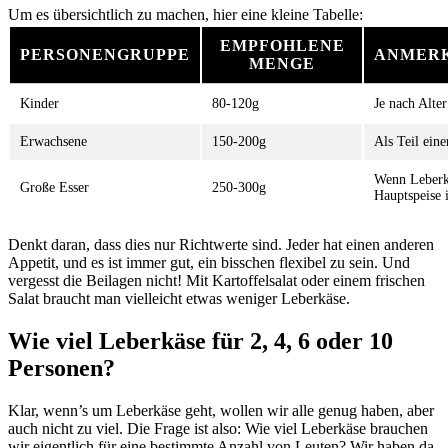
Um es übersichtlich zu machen, hier eine kleine Tabelle:
EMPFOHLENE
PERSONENGRUPPE
ANMER
MENGE
Kinder
80-120g
Je nach Alte
Erwachsene
150-200g
Als Teil eine
Wenn Leberk
Große Esser
250-300g
Hauptspeise i
Denkt daran, dass dies nur Richtwerte sind. Jeder hat einen anderen
Appetit, und es ist immer gut, ein bisschen flexibel zu sein. Und
vergesst die Beilagen nicht! Mit Kartoffelsalat oder einem frischen
Salat braucht man vielleicht etwas weniger Leberkäse.
Wie viel Leberkäse für 2, 4, 6 oder 10
Personen?
Klar, wenn’s um Leberkäse geht, wollen wir alle genug haben, aber
auch nicht zu viel. Die Frage ist also: Wie viel Leberkäse brauchen
wir eigentlich für eine bestimmte Anzahl von Leuten? Wir haben da