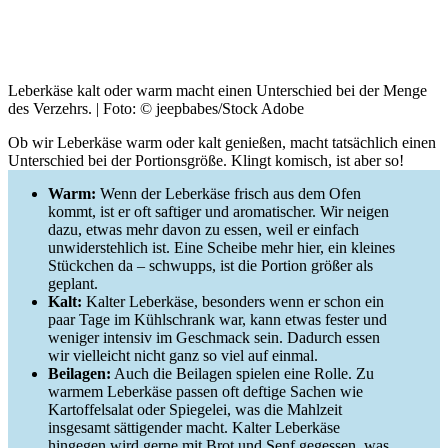
Leberkäse kalt oder warm macht einen Unterschied bei der Menge
des Verzehrs. | Foto: © jeepbabes/Stock Adobe
Ob wir Leberkäse warm oder kalt genießen, macht tatsächlich einen
Unterschied bei der Portionsgröße. Klingt komisch, ist aber so!
Warm:
Wenn der Leberkäse frisch aus dem Ofen
kommt, ist er oft saftiger und aromatischer. Wir neigen
dazu, etwas mehr davon zu essen, weil er einfach
unwiderstehlich ist. Eine Scheibe mehr hier, ein kleines
Stückchen da – schwupps, ist die Portion größer als
geplant.
Kalt:
Kalter Leberkäse, besonders wenn er schon ein
paar Tage im Kühlschrank war, kann etwas fester und
weniger intensiv im Geschmack sein. Dadurch essen
wir vielleicht nicht ganz so viel auf einmal.
Beilagen:
Auch die Beilagen spielen eine Rolle. Zu
warmem Leberkäse passen oft deftige Sachen wie
Kartoffelsalat oder Spiegelei, was die Mahlzeit
insgesamt sättigender macht. Kalter Leberkäse
hingegen wird gerne mit Brot und Senf gegessen, was