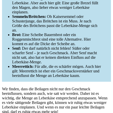
Leberkäse. Aber auch hier gilt: Eine große Brezel füllt
den Magen, also lieber etwas weniger Leberkäse
einplanen.
Semmeln/Brötchen:
Ob Kaisersemmel oder
Schusterjunge, das Brötchen ist ein Muss. Je nach
Größe des Brötchens passt die Leberkäse-Menge sich
an.
Brot:
Eine Scheibe Bauernbrot oder ein
Roggenmischbrot sind eine tolle Alternative. Hier
kommt es auf die Dicke der Scheibe an.
Senf:
Der darf natürlich nicht fehlen! Süßer oder
scharfer Senf – je nach Geschmack. Aber Senf macht
nicht satt, also hat er keinen direkten Einfluss auf die
Leberkäse-Menge.
Meerrettich:
Für alle, die es schärfer mögen. Auch hier
gilt: Meerrettich ist eher ein Geschmacksverstärker und
beeinflusst die Menge an Leberkäse kaum.
Wir finden, dass die Beilagen nicht nur den Geschmack
beeinflussen, sondern auch, wie satt wir werden. Daher ist es
wichtig, die Menge an Leberkäse entsprechend anzupassen. Wenn
es viele sättigende Beilagen gibt, können wir ruhig etwas weniger
Leberkäse einplanen. Und wenn es nur ein paar leichte Beilagen
sind, darf es ruhig etwas mehr sein!