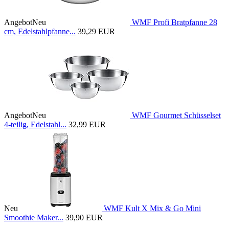
Angebot
Neu
WMF Profi Bratpfanne 28
cm, Edelstahlpfanne...
39,29 EUR
Angebot
Neu
WMF Gourmet Schüsselset
4-teilig, Edelstahl...
32,99 EUR
Neu
WMF Kult X Mix & Go Mini
Smoothie Maker...
39,90 EUR