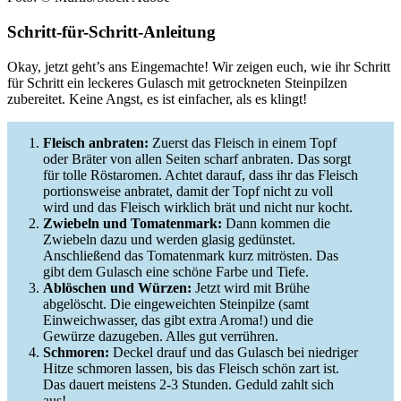
Schritt-für-Schritt-Anleitung
Okay, jetzt geht’s ans Eingemachte! Wir zeigen euch, wie ihr Schritt
für Schritt ein leckeres Gulasch mit getrockneten Steinpilzen
zubereitet. Keine Angst, es ist einfacher, als es klingt!
Fleisch anbraten:
Zuerst das Fleisch in einem Topf
oder Bräter von allen Seiten scharf anbraten. Das sorgt
für tolle Röstaromen. Achtet darauf, dass ihr das Fleisch
portionsweise anbratet, damit der Topf nicht zu voll
wird und das Fleisch wirklich brät und nicht nur kocht.
Zwiebeln und Tomatenmark:
Dann kommen die
Zwiebeln dazu und werden glasig gedünstet.
Anschließend das Tomatenmark kurz mitrösten. Das
gibt dem Gulasch eine schöne Farbe und Tiefe.
Ablöschen und Würzen:
Jetzt wird mit Brühe
abgelöscht. Die eingeweichten Steinpilze (samt
Einweichwasser, das gibt extra Aroma!) und die
Gewürze dazugeben. Alles gut verrühren.
Schmoren:
Deckel drauf und das Gulasch bei niedriger
Hitze schmoren lassen, bis das Fleisch schön zart ist.
Das dauert meistens 2-3 Stunden. Geduld zahlt sich
aus!