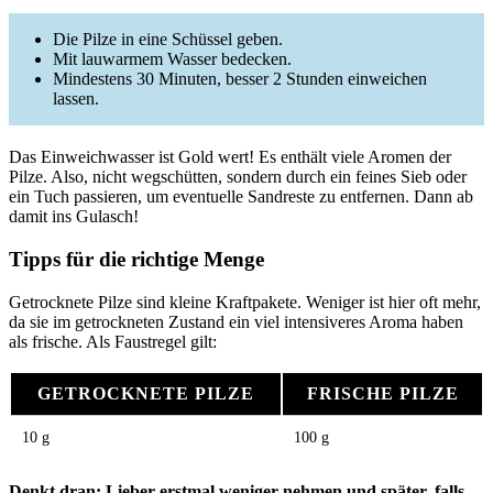
Die Pilze in eine Schüssel geben.
Mit lauwarmem Wasser bedecken.
Mindestens 30 Minuten, besser 2 Stunden einweichen
lassen.
Das Einweichwasser ist Gold wert! Es enthält viele Aromen der
Pilze. Also, nicht wegschütten, sondern durch ein feines Sieb oder
ein Tuch passieren, um eventuelle Sandreste zu entfernen. Dann ab
damit ins Gulasch!
Tipps für die richtige Menge
Getrocknete Pilze sind kleine Kraftpakete. Weniger ist hier oft mehr,
da sie im getrockneten Zustand ein viel intensiveres Aroma haben
als frische. Als Faustregel gilt:
GETROCKNETE PILZE
FRISCHE PILZE
10 g
100 g
Denkt dran: Lieber erstmal weniger nehmen und später, falls