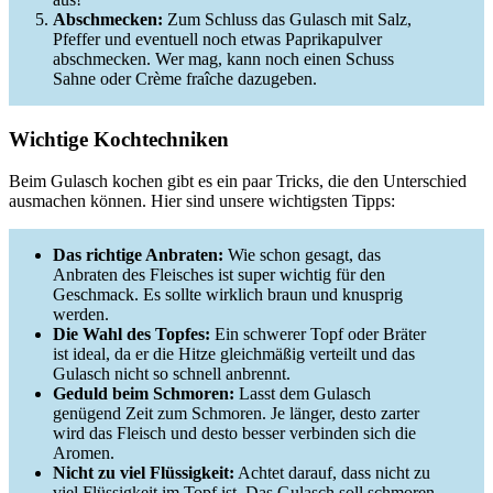
Abschmecken:
Zum Schluss das Gulasch mit Salz,
Pfeffer und eventuell noch etwas Paprikapulver
abschmecken. Wer mag, kann noch einen Schuss
Sahne oder Crème fraîche dazugeben.
Wichtige Kochtechniken
Beim Gulasch kochen gibt es ein paar Tricks, die den Unterschied
ausmachen können. Hier sind unsere wichtigsten Tipps:
Das richtige Anbraten:
Wie schon gesagt, das
Anbraten des Fleisches ist super wichtig für den
Geschmack. Es sollte wirklich braun und knusprig
werden.
Die Wahl des Topfes:
Ein schwerer Topf oder Bräter
ist ideal, da er die Hitze gleichmäßig verteilt und das
Gulasch nicht so schnell anbrennt.
Geduld beim Schmoren:
Lasst dem Gulasch
genügend Zeit zum Schmoren. Je länger, desto zarter
wird das Fleisch und desto besser verbinden sich die
Aromen.
Nicht zu viel Flüssigkeit:
Achtet darauf, dass nicht zu
viel Flüssigkeit im Topf ist. Das Gulasch soll schmoren