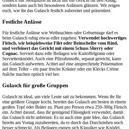
Gulasch mit Steinpilzen ist nicht nur ein Gericht für den Alltag,
sondern kann auch bei besonderen Anlässen glänzen. Wir zeigen
euch, wie ihr das Gulasch festlich zubereitet und präsentiert.
Festliche Anlässe
Für festliche Anlässe wie Weihnachten oder Geburtstage darf es
beim Gulasch ruhig etwas edler zugehen.
Verwendet hochwertiges
Fleisch, wie beispielsweise Filet oder Beinscheibe vom Rind,
und verfeinert das Gericht mit einem Schuss Sherry oder
Cognac.
Serviert dazu edle Beilagen wie Kartoffelgratin oder
Serviettenknödel. Auch eine Pilzrahmsoße, separat gereicht, kann
das Gulasch aufwerten. Achtet auf eine ansprechende Präsentation
auf dem Teller – ein paar frische Kräuter oder ein Klecks Crème
fraîche machen optisch viel her.
Gulasch für große Gruppen
Gulasch ist ideal, um viele Leute satt zu bekommen. Wenn ihr für
eine größere Gruppe kocht, bereitet das Gulasch am besten in einem
großen Topf oder Bräter zu. Plant pro Person etwa 250-300g Fleisch
ein. Achtet darauf, dass ihr genügend Flüssigkeit verwendet, damit
das Gulasch nicht anbrennt. Es ist auch eine gute Idee, das Gulasch
bereits am Vortag zuzubereiten, da es durch das Durchziehen noch
besser schmeckt. Als Beilagen eignen sich Klassiker wie Knödel,