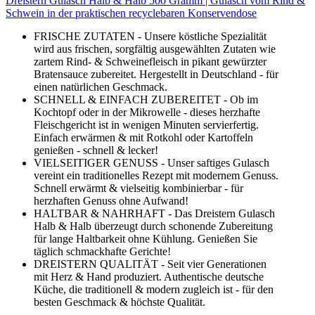
Dreistern Gulasch Halb & Halb 500 Gramm | Gulasch vom Rind &
Schwein in der praktischen recyclebaren Konservendose
FRISCHE ZUTATEN - Unsere köstliche Spezialität
wird aus frischen, sorgfältig ausgewählten Zutaten wie
zartem Rind- & Schweinefleisch in pikant gewürzter
Bratensauce zubereitet. Hergestellt in Deutschland - für
einen natürlichen Geschmack.
SCHNELL & EINFACH ZUBEREITET - Ob im
Kochtopf oder in der Mikrowelle - dieses herzhafte
Fleischgericht ist in wenigen Minuten servierfertig.
Einfach erwärmen & mit Rotkohl oder Kartoffeln
genießen - schnell & lecker!
VIELSEITIGER GENUSS - Unser saftiges Gulasch
vereint ein traditionelles Rezept mit modernem Genuss.
Schnell erwärmt & vielseitig kombinierbar - für
herzhaften Genuss ohne Aufwand!
HALTBAR & NAHRHAFT - Das Dreistern Gulasch
Halb & Halb überzeugt durch schonende Zubereitung
für lange Haltbarkeit ohne Kühlung. Genießen Sie
täglich schmackhafte Gerichte!
DREISTERN QUALITÄT - Seit vier Generationen
mit Herz & Hand produziert. Authentische deutsche
Küche, die traditionell & modern zugleich ist - für den
besten Geschmack & höchste Qualität.